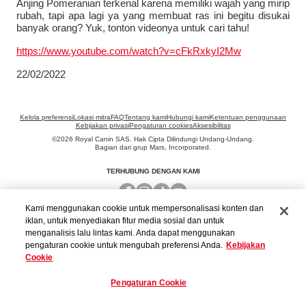
Anjing Pomeranian terkenal karena memiliki wajah yang mirip
rubah, tapi apa lagi ya yang membuat ras ini begitu disukai
banyak orang? Yuk, tonton videonya untuk cari tahu!
https://www.youtube.com/watch?v=cFkRxkyI2Mw
22/02/2022
Lokasi mitra
FAQ
Tentang kami
Hubungi kami
Ketentuan penggunaan
Kebijakan privasi
Pengaturan cookies
Aksesibilitas
©
2026
Royal Canin SAS. Hak Cipta Dilindungi Undang-Undang.
Bagian dari grup Mars, Incorporated.
TERHUBUNG DENGAN KAMI
Kami menggunakan cookie untuk mempersonalisasi konten dan
iklan, untuk menyediakan fitur media sosial dan untuk
menganalisis lalu lintas kami. Anda dapat menggunakan
pengaturan cookie untuk mengubah preferensi Anda.
Kebijakan
Cookie
Pengaturan Cookie