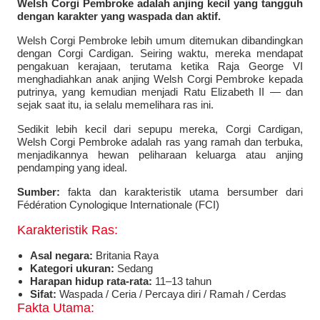
Welsh Corgi Pembroke adalah anjing kecil yang tangguh
dengan karakter yang waspada dan aktif.
Welsh Corgi Pembroke lebih umum ditemukan dibandingkan
dengan Corgi Cardigan. Seiring waktu, mereka mendapat
pengakuan kerajaan, terutama ketika Raja George VI
menghadiahkan anak anjing Welsh Corgi Pembroke kepada
putrinya, yang kemudian menjadi Ratu Elizabeth II — dan
sejak saat itu, ia selalu memelihara ras ini.
Sedikit lebih kecil dari sepupu mereka, Corgi Cardigan,
Welsh Corgi Pembroke adalah ras yang ramah dan terbuka,
menjadikannya hewan peliharaan keluarga atau anjing
pendamping yang ideal.
Sumber:
fakta dan karakteristik utama bersumber dari
Fédération Cynologique Internationale (FCI)
Karakteristik Ras:
Asal negara:
Britania Raya
Kategori ukuran:
Sedang
Harapan hidup rata-rata:
11–13 tahun
Sifat:
Waspada / Ceria / Percaya diri / Ramah / Cerdas
Fakta Utama: