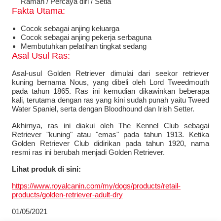
Ramah / Percaya diri / Setia
Fakta Utama:
Cocok sebagai anjing keluarga
Cocok sebagai anjing pekerja serbaguna
Membutuhkan pelatihan tingkat sedang
Asal Usul Ras:
Asal-usul Golden Retriever dimulai dari seekor retriever
kuning bernama Nous, yang dibeli oleh Lord Tweedmouth
pada tahun 1865. Ras ini kemudian dikawinkan beberapa
kali, terutama dengan ras yang kini sudah punah yaitu Tweed
Water Spaniel, serta dengan Bloodhound dan Irish Setter.
Akhirnya, ras ini diakui oleh The Kennel Club sebagai
Retriever "kuning" atau "emas" pada tahun 1913. Ketika
Golden Retriever Club didirikan pada tahun 1920, nama
resmi ras ini berubah menjadi Golden Retriever.
Lihat produk di sini:
https://www.royalcanin.com/my/dogs/products/retail-
products/golden-retriever-adult-dry
01/05/2021